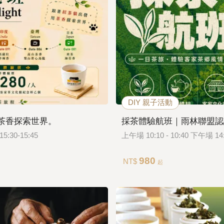
DIY 親子活動
茶香探索世界。
採茶體驗航班｜雨林聯盟認
5:30-15:45
上午場 10:10 - 10:40
980
NT$
起