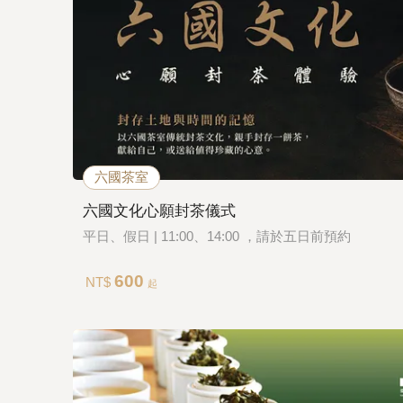
六國茶室
六國文化心願封茶儀式
平日、假日 | 11:00、14:00 ，請於五日前預約
600
NT$
起