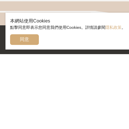
本網站使用Cookies
點擊同意即表示您同意我們使用Cookies。詳情請參閱
隱私政策
。
同意
臺灣客家茶文化館
「臺灣客家茶文化館」位於龍潭區國道三號高原交流
道旁，在茶園中的得獎地標建築，規劃以『客家茶文
化』與『茶產業歷史』為展覽主軸，並以創新茶餐飲
與體驗各國飲茶文化的六國茶室為特色，為台灣茶路
浪漫台三線上的必遊亮點。
隱私政策
使用條款