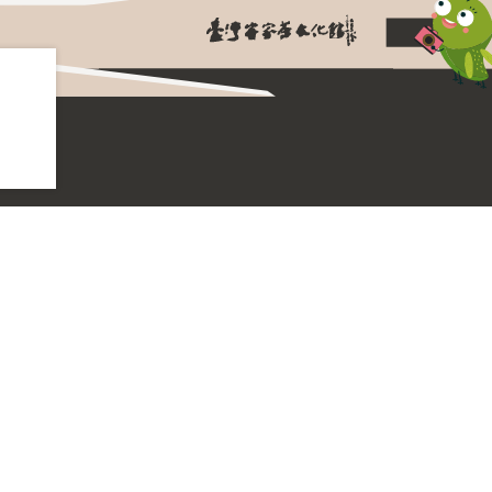
園區開放時間
每週二至週日 ；逢周一休
平日 9:00 - 18:00 最後入館 16:30
園區地址
325 桃園市龍潭區高原路768號