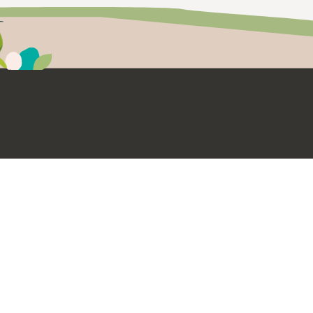
聯絡我們
sales-rep@formosatea.info
+886-3-471-0855