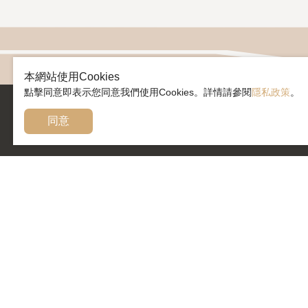
本網站使用Cookies
點擊同意即表示您同意我們使用Cookies。詳情請參閱
隱私政策
。
同意
臺灣客家茶文化館
「臺灣客家茶文化館」位於龍潭區國道三號高原交流
道旁，在茶園中的得獎地標建築，規劃以『客家茶文
化』與『茶產業歷史』為展覽主軸，並以創新茶餐飲
與體驗各國飲茶文化的六國茶室為特色，為台灣茶路
浪漫台三線上的必遊亮點。
隱私政策
使用條款