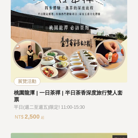
展覽活動
桃園龍潭 | 一日茶禪 | 半日茶香深度旅行雙人套
票
平日(週二至週五)限定! 11:00-15:30
2,500
NT$
起