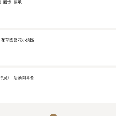
珍藏･回憶･傳承
| 花草國繁花小鎮區
特展》| 活動開幕會