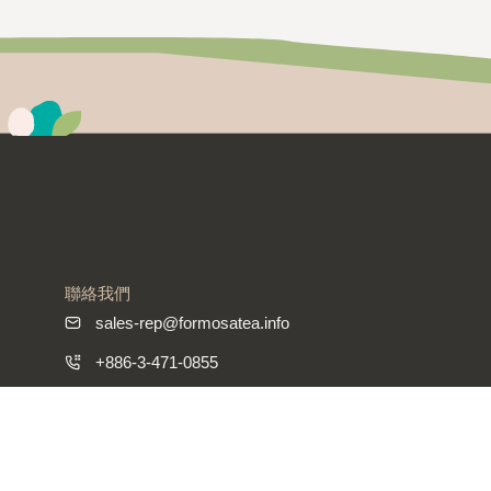
聯絡我們
sales-rep@formosatea.info
+886-3-471-0855