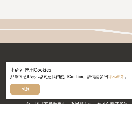
本網站使用Cookies
點擊同意即表示您同意我們使用Cookies。詳情請參閱
隱私政策
。
臺灣客家茶文化館
同意
「臺灣客家茶文化館」位於龍潭區國道三號高原交流
道旁，在茶園中的得獎地標建築，規劃以『客家茶文
化』與『茶產業歷史』為展覽主軸，並以創新茶餐飲
與體驗各國飲茶文化的六國茶室為特色，為台灣茶路
浪漫台三線上的必遊亮點。