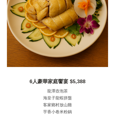
6人豪華家庭饗宴 $5,388
龍潭壺泡茶
海皇子龍蝦拼盤
客家鄉村放山雞
芋香小卷米粉鍋