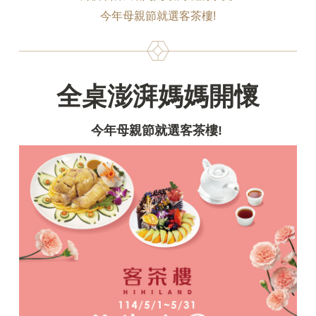
今年母親節就選客茶樓!
全桌澎湃媽媽開懷
今年母親節就選客茶樓!