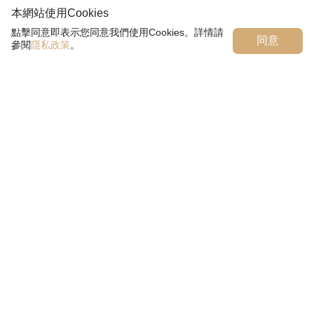
本網站使用Cookies
點擊同意即表示您同意我們使用Cookies。詳情請
同意
參閱
隱私政策
。
臺灣客家茶文化館
「臺灣客家茶文化館」位於龍潭區國道三號高原交流道旁，
在茶園中的得獎地標建築，規劃以『客家茶文化』與『茶產
業歷史』為展覽主軸，並以創新茶餐飲與體驗各國飲茶文化
的六國茶室為特色，為台灣茶路浪漫台三線上的必遊亮點。
隱私政策
使用條款
園區開放時間