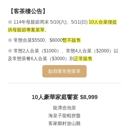
【客茶樓公告】
※ 114年母親節周末 5/10(六)、5/11(日)
10人合菜僅提
供母親節專案菜單
。
※ 常態合菜$5500、$6000
暫不販售
※ 常態2人合菜（$1000）、常態4人合菜（$2000）以
及常態茶餐6人合菜（$3000）則
正常販售
點我看常態菜單
10人豪華家庭饗宴 $8,999
龍潭壺泡茶
海皇子龍蝦拼盤
客家鄉村放山雞