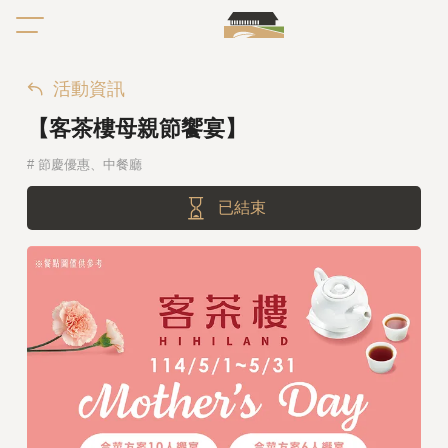
活動資訊
【客茶樓母親節饗宴】
#
節慶優惠
、
中餐廳
已結束