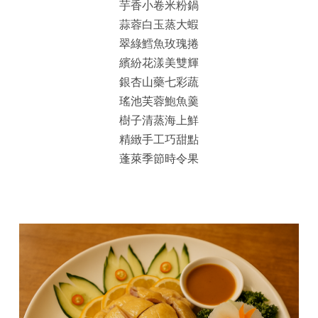
芋香小卷米粉鍋
蒜蓉白玉蒸大蝦
翠綠鱈魚玫瑰捲
繽紛花漾美雙輝
銀杏山藥七彩蔬
瑤池芙蓉鮑魚羹
樹子清蒸海上鮮
精緻手工巧甜點
蓬萊季節時令果