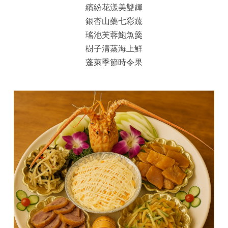
繽紛花漾美雙輝
銀杏山藥七彩蔬
瑤池芙蓉鮑魚羹
樹子清蒸海上鮮
蓬萊季節時令果